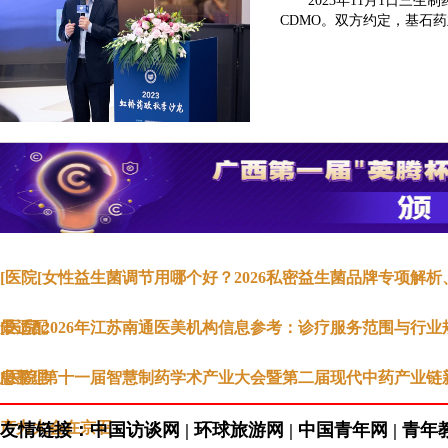
2023年11月1日三
CDMO。双方约定，基石药业将
[医院[女性益生菌调节用哪个好？2026私密益生菌品牌专项解析
景适配
[医院[2026年江苏南通医美机构信息参考：诊疗服务范围与行业
息整理
[医院[第十一届智慧制药学术产业大会暨第二届现代中药产业链
产力大会在京召
友情链接：中国访谈网 | 环球旅游网 | 中国青年网 | 青年教育